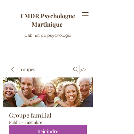
EMDR Psychologue
Martinique
Cabinet de psychologie
Groupes
Groupe familial
Public
·
1 membre
Rejoindre