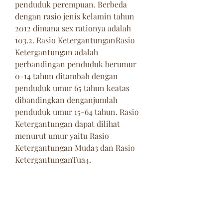
penduduk perempuan. Berbeda 
dengan rasio jenis kelamin tahun 
2012 dimana sex rationya adalah 
103.2. Rasio KetergantunganRasio 
Ketergantungan adalah 
perbandingan penduduk berumur 
0-14 tahun ditambah dengan 
penduduk umur 65 tahun keatas 
dibandingkan denganjumlah 
penduduk umur 15-64 tahun. Rasio 
Ketergantungan dapat dilihat 
menurut umur yaitu Rasio 
Ketergantungan Muda3 dan Rasio 
KetergantunganTua4.
Dari tabel 3.3 dapat dilihat secara 
total, rasio ketergantungan Kota 
Sukabumi pada tahun 2013 adalah 
sebesar 48,44 persen, dimana setiap 